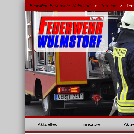
Freiwillige Feuerwehr Wulmstorf
>
Termine
>
Ter
Navigation
Aktuelles
Einsätze
Akti