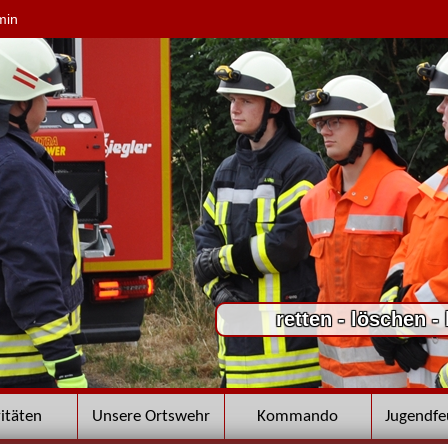
min
retten - löschen -
vitäten
Unsere Ortswehr
Kommando
Jugendf