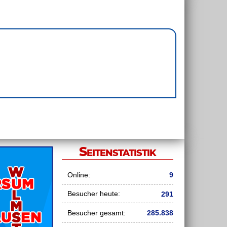
Seitenstatistik
Online:
9
Besucher heute:
291
Besucher gesamt:
285.838