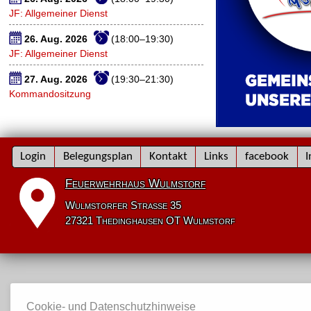
JF: Allgemeiner Dienst
26. Aug. 2026
(18:00–19:30)
JF: Allgemeiner Dienst
27. Aug. 2026
(19:30–21:30)
Kommandositzung
Navigation
Login
Belegungsplan
Kontakt
Links
facebook
I
überspringen
Feuerwehrhaus Wulmstorf
Wulmstorfer Straße 35
27321 Thedinghausen OT Wulmstorf
Cookie- und Datenschutzhinweise