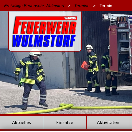
Freiwillige Feuerwehr Wulmstorf
>
Termine
>
Termin
Navigation
Aktuelles
Einsätze
Aktivitäten