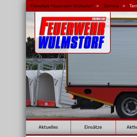
Freiwillige Feuerwehr Wulmstorf
>
Termine
>
Ter
Navigation
Aktuelles
Einsätze
Akti