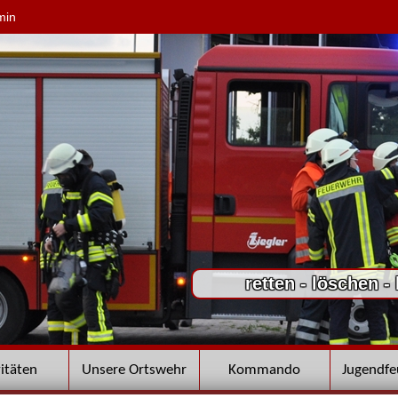
min
retten - löschen -
vitäten
Unsere Ortswehr
Kommando
Jugendf