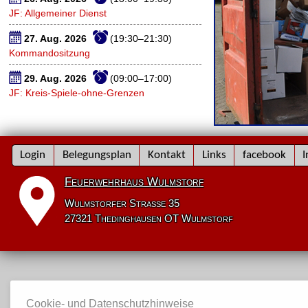
JF: Allgemeiner Dienst
27. Aug. 2026
(19:30–21:30)
Kommandositzung
29. Aug. 2026
(09:00–17:00)
JF: Kreis-Spiele-ohne-Grenzen
Navigation
Login
Belegungsplan
Kontakt
Links
facebook
I
überspringen
Feuerwehrhaus Wulmstorf
Wulmstorfer Straße 35
27321 Thedinghausen OT Wulmstorf
Cookie- und Datenschutzhinweise