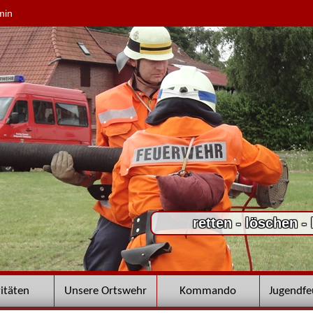
min
retten - löschen -
vitäten
Unsere Ortswehr
Kommando
Jugendf