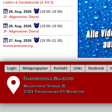
Leitern & Gerätekunde [4.3/4.5]
26. Aug. 2026
(18:00–19:30)
JF: Allgemeiner Dienst
26. Aug. 2026
(18:00–19:30)
JF: Allgemeiner Dienst
27. Aug. 2026
(19:30–21:30)
Kommandositzung
Navigation
Login
Belegungsplan
Kontakt
Links
facebook
I
überspringen
Feuerwehrhaus Wulmstorf
Wulmstorfer Straße 35
27321 Thedinghausen OT Wulmstorf