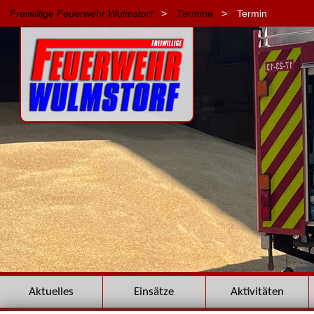
Freiwillige Feuerwehr Wulmstorf
>
Termine
>
Termin
Navigation
Aktuelles
Einsätze
Aktivitäten