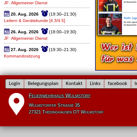
JF: Allgemeiner Dienst
20. Aug. 2026
(19:30–21:30)
Leitern & Gerätekunde [4.3/4.5]
26. Aug. 2026
(18:00–19:30)
JF: Allgemeiner Dienst
27. Aug. 2026
(19:30–21:30)
Kommandositzung
Navigation
Login
Belegungsplan
Kontakt
Links
facebook
I
überspringen
Feuerwehrhaus Wulmstorf
Wulmstorfer Straße 35
27321 Thedinghausen OT Wulmstorf