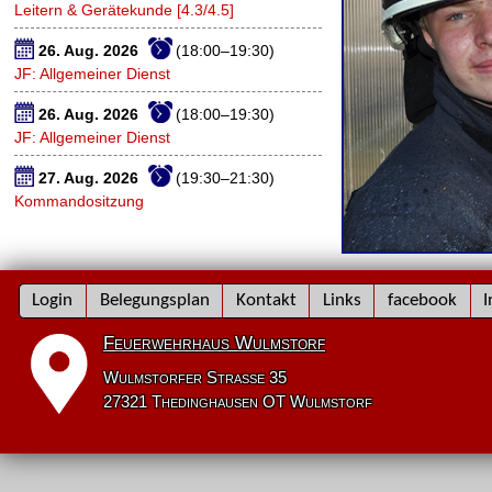
Leitern & Gerätekunde [4.3/4.5]
26. Aug. 2026
(18:00–19:30)
JF: Allgemeiner Dienst
26. Aug. 2026
(18:00–19:30)
JF: Allgemeiner Dienst
27. Aug. 2026
(19:30–21:30)
Kommandositzung
Navigation
Login
Belegungsplan
Kontakt
Links
facebook
I
überspringen
Feuerwehrhaus Wulmstorf
Wulmstorfer Straße 35
27321 Thedinghausen OT Wulmstorf