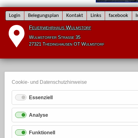
Navigation
Login
Belegungsplan
Kontakt
Links
facebook
I
überspringen
Feuerwehrhaus Wulmstorf
Wulmstorfer Straße 35
27321 Thedinghausen OT Wulmstorf
Cookie- und Datenschutzhinweise
Essenziell
Analyse
Funktionell