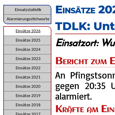
überspringen
Einsätze 20
Navigation
Einsatzstatistik
überspringen
Alarmierungsstichworte
TDLK: Unt
Navigation
Einsätze 2026
Einsatzort: Wu
überspringen
Einsätze 2025
Einsätze 2024
Bericht zum E
Einsätze 2023
Einsätze 2022
An Pfingstson
Einsätze 2021
gegen 20:35 U
Einsätze 2020
alarmiert.
Einsätze 2019
Einsätze 2018
Kräfte am Ein
Einsätze 2017