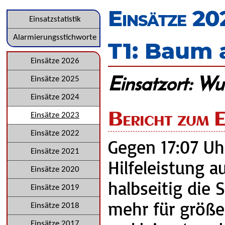
überspringen
Einsätze 20
Navigation
Einsatzstatistik
überspringen
Alarmierungsstichworte
T1: Baum 
Navigation
Einsätze 2026
Einsatzort: W
überspringen
Einsätze 2025
Einsätze 2024
Bericht zum E
Einsätze 2023
Einsätze 2022
Gegen 17:07 Uh
Einsätze 2021
Hilfeleistung a
Einsätze 2020
halbseitig die
Einsätze 2019
mehr für größe
Einsätze 2018
Einsätze 2017