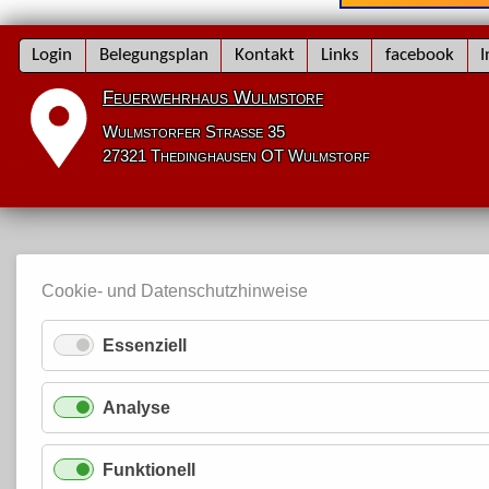
Navigation
Login
Belegungsplan
Kontakt
Links
facebook
I
überspringen
Feuerwehrhaus Wulmstorf
Wulmstorfer Straße 35
27321 Thedinghausen OT Wulmstorf
Cookie- und Datenschutzhinweise
Essenziell
Analyse
Funktionell