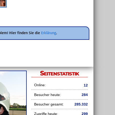
blem! Hier finden Sie die
Erklärung
.
Seitenstatistik
Online:
12
Besucher heute:
284
Besucher gesamt:
285.332
Zugriffe heute:
299