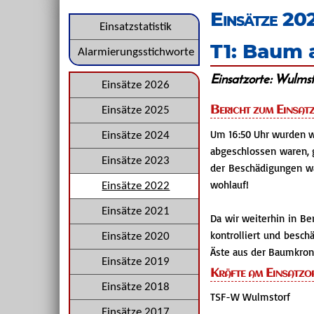
überspringen
Einsätze 20
Navigation
Einsatzstatistik
T1: Baum 
überspringen
Alarmierungsstichworte
Einsatzorte: Wulms
Navigation
Einsätze 2026
überspringen
Bericht zum Einsat
Einsätze 2025
Um 16:50 Uhr wurden w
Einsätze 2024
abgeschlossen waren, g
Einsätze 2023
der Beschädigungen wa
wohlauf!
Einsätze 2022
Einsätze 2021
Da wir weiterhin in B
kontrolliert und besch
Einsätze 2020
Äste aus der Baumkron
Einsätze 2019
Kräfte am Einsatzo
Einsätze 2018
TSF-W Wulmstorf
Einsätze 2017