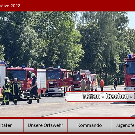
sätze 2022
retten - löschen -
vitäten
Unsere Ortswehr
Kommando
Jugendf