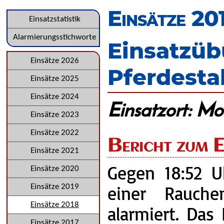
überspringen
Einsätze 20
Navigation
Einsatzstatistik
überspringen
Alarmierungsstichworte
Einsatzüb
Navigation
Einsätze 2026
Pferdesta
überspringen
Einsätze 2025
Einsätze 2024
Einsatzort: M
Einsätze 2023
Einsätze 2022
Bericht zum E
Einsätze 2021
Gegen 18:52 U
Einsätze 2020
einer Rauche
Einsätze 2019
Einsätze 2018
alarmiert. Das
Einsätze 2017