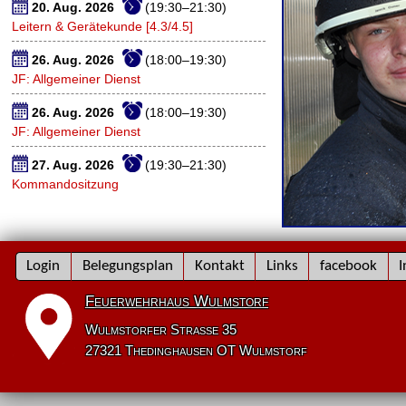
20. Aug. 2026
(19:30–21:30)
Leitern & Gerätekunde [4.3/4.5]
26. Aug. 2026
(18:00–19:30)
JF: Allgemeiner Dienst
26. Aug. 2026
(18:00–19:30)
JF: Allgemeiner Dienst
27. Aug. 2026
(19:30–21:30)
Kommandositzung
Navigation
Login
Belegungsplan
Kontakt
Links
facebook
I
überspringen
Feuerwehrhaus Wulmstorf
Wulmstorfer Straße 35
27321 Thedinghausen OT Wulmstorf