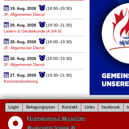
19. Aug. 2026
(18:00–19:30)
JF: Allgemeiner Dienst
20. Aug. 2026
(19:30–21:30)
Leitern & Gerätekunde [4.3/4.5]
26. Aug. 2026
(18:00–19:30)
JF: Allgemeiner Dienst
26. Aug. 2026
(18:00–19:30)
JF: Allgemeiner Dienst
27. Aug. 2026
(19:30–21:30)
Kommandositzung
Navigation
Login
Belegungsplan
Kontakt
Links
facebook
I
überspringen
Feuerwehrhaus Wulmstorf
Wulmstorfer Straße 35