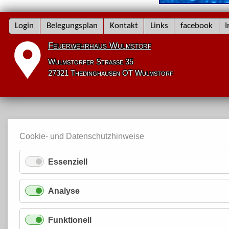
Navigation
Login
Belegungsplan
Kontakt
Links
facebook
I
überspringen
Feuerwehrhaus Wulmstorf
Wulmstorfer Straße 35
27321 Thedinghausen OT Wulmstorf
Cookie- und Datenschutzhinweise
Essenziell
Analyse
Funktionell