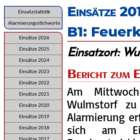
überspringen
Einsätze 20
Navigation
Einsatzstatistik
überspringen
Alarmierungsstichworte
B1: Feuer
Navigation
Einsätze 2026
Einsatzort: Wu
überspringen
Einsätze 2025
Einsätze 2024
Bericht zum E
Einsätze 2023
Einsätze 2022
Am Mittwoch
Einsätze 2021
Wulmstorf zu
Einsätze 2020
Alarmierung er
Einsätze 2019
sich am Ei
Einsätze 2018
Einsätze 2017