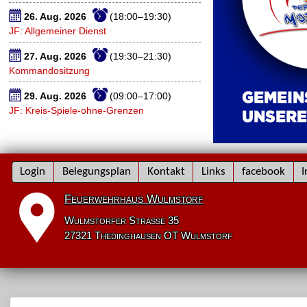
26. Aug. 2026
(18:00–19:30)
JF: Allgemeiner Dienst
27. Aug. 2026
(19:30–21:30)
Kommandositzung
29. Aug. 2026
(09:00–17:00)
JF: Kreis-Spiele-ohne-Grenzen
Navigation
Login
Belegungsplan
Kontakt
Links
facebook
I
überspringen
Feuerwehrhaus Wulmstorf
Wulmstorfer Straße 35
27321 Thedinghausen OT Wulmstorf