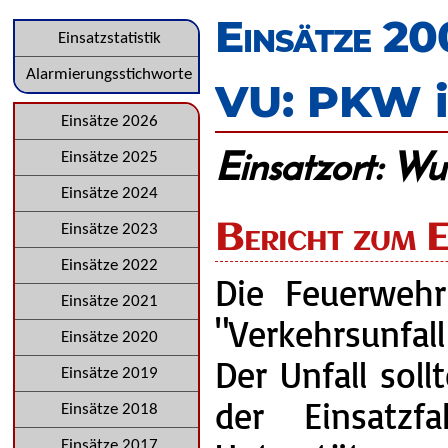
überspringen
Einsätze 2
Navigation
Einsatzstatistik
überspringen
Alarmierungsstichworte
VU: PKW i
Navigation
Einsätze 2026
Einsatzort: Wu
überspringen
Einsätze 2025
Einsätze 2024
Bericht zum E
Einsätze 2023
Einsätze 2022
Die Feuerweh
Einsätze 2021
"Verkehrsunfal
Einsätze 2020
Der Unfall soll
Einsätze 2019
der Einsatzf
Einsätze 2018
Einsätze 2017