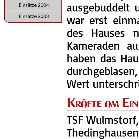
ausgebuddelt u
Einsätze 2004
war erst einma
Einsätze 2003
des Hauses no
Kameraden aus
haben das Hau
durchgeblasen
Wert unterschri
Kräfte am Ein
TSF Wulmstorf
Thedinghausen