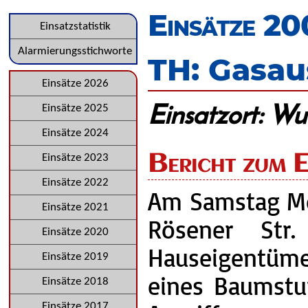
überspringen
Einsätze 2
Navigation
Einsatzstatistik
überspringen
Alarmierungsstichworte
TH: Gasau
Navigation
Einsätze 2026
Einsatzort: Wu
überspringen
Einsätze 2025
Einsätze 2024
Bericht zum E
Einsätze 2023
Einsätze 2022
Am Samstag Mor
Einsätze 2021
Rösener Str
Einsätze 2020
Hauseigentüme
Einsätze 2019
eines Baumstum
Einsätze 2018
Einsätze 2017