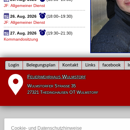
JF: Allgemeiner Dienst
26. Aug. 2026
(18:00–19:30)
JF: Allgemeiner Dienst
27. Aug. 2026
(19:30–21:30)
Kommandositzung
Navigation
Login
Belegungsplan
Kontakt
Links
facebook
I
überspringen
Feuerwehrhaus Wulmstorf
Wulmstorfer Straße 35
27321 Thedinghausen OT Wulmstorf
Cookie- und Datenschutzhinweise