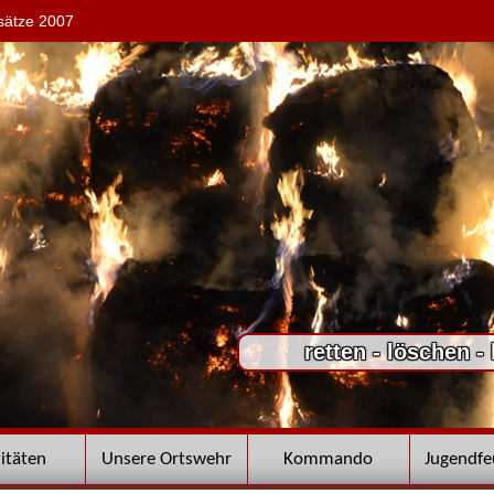
sätze 2007
retten - löschen -
vitäten
Unsere Ortswehr
Kommando
Jugendf