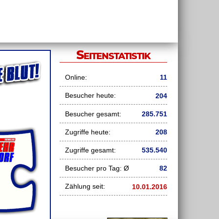
Seitenstatistik
Online:
11
Besucher heute:
204
Besucher gesamt:
285.751
Zugriffe heute:
208
Zugriffe gesamt:
535.540
Besucher pro Tag: Ø
82
Zählung seit:
10.01.2016