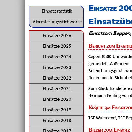
überspringen
Einsätze 20
Navigation
Einsatzstatistik
Einsatzüb
überspringen
Alarmierungsstichworte
Einsatzort: Beppen,
Navigation
Einsätze 2026
überspringen
Bericht zum Einsat
Einsätze 2025
Gegen 19:00 Uhr wurde
Einsätze 2024
gemeldet. Außerdem 
Einsätze 2023
Beleuchtungsgerät wur
finden und in Sicherhe
Einsätze 2022
Zum Glück handelte es
Einsätze 2021
Hermann Fehling von de
Einsätze 2020
Kräfte am Einsatzo
Einsätze 2019
TSF Wulmstorf, TSF Be
Einsätze 2018
Bilder zum Einsatz
Einsätze 2017