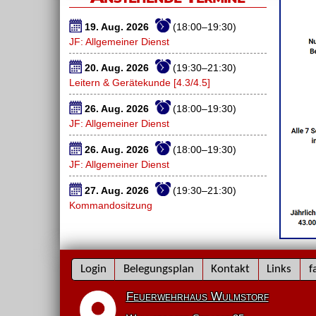
19. Aug. 2026
(18:00–19:30)
JF: Allgemeiner Dienst
20. Aug. 2026
(19:30–21:30)
Leitern & Gerätekunde [4.3/4.5]
26. Aug. 2026
(18:00–19:30)
JF: Allgemeiner Dienst
26. Aug. 2026
(18:00–19:30)
JF: Allgemeiner Dienst
27. Aug. 2026
(19:30–21:30)
Kommandositzung
Navigation
Login
Belegungsplan
Kontakt
Links
f
überspringen
Feuerwehrhaus Wulmstorf