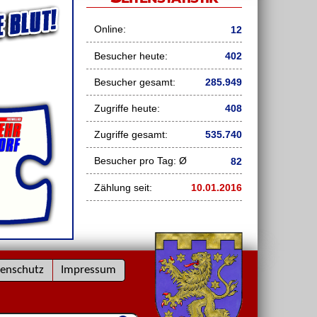
Online:
12
Besucher heute:
402
Besucher gesamt:
285.949
Zugriffe heute:
408
Zugriffe gesamt:
535.740
Besucher pro Tag: Ø
82
Zählung seit:
10.01.2016
enschutz
Impressum