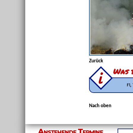
Zurück
Was b
F1,
Nach oben
Anstehende Termine