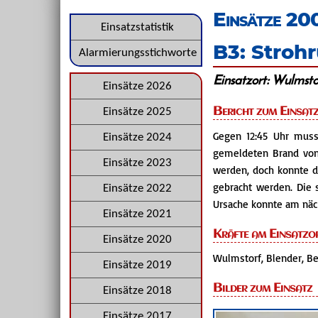
überspringen
Einsätze 20
Navigation
Einsatzstatistik
B3: Stroh
überspringen
Alarmierungsstichworte
Einsatzort: Wulmst
Navigation
Einsätze 2026
überspringen
Bericht zum Einsat
Einsätze 2025
Gegen 12:45 Uhr mus
Einsätze 2024
gemeldeten Brand von
Einsätze 2023
werden, doch konnte d
gebracht werden. Die 
Einsätze 2022
Ursache konnte am näch
Einsätze 2021
Kräfte am Einsatzo
Einsätze 2020
Wulmstorf, Blender, Be
Einsätze 2019
Bilder zum Einsatz
Einsätze 2018
Einsätze 2017