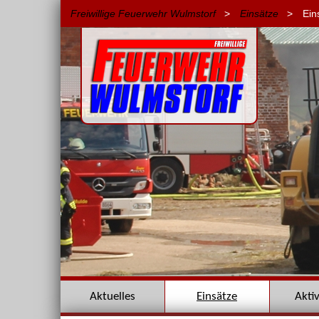
Freiwillige Feuerwehr Wulmstorf
>
Einsätze
>
Ein
Navigation
Aktuelles
Einsätze
Akti