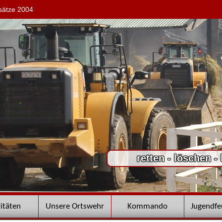
sätze 2004
retten - löschen -
vitäten
Unsere Ortswehr
Kommando
Jugendf