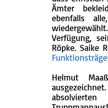
Ämter beklei
ebenfalls al
wiedergewählt.
Verfügung, se
Röpke. Saike R
Funktionsträge
Helmut Maaß
ausgezeichnet.
absolviert
Truppmannausb