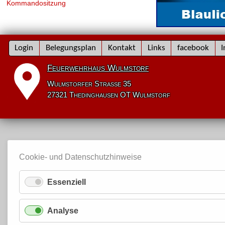
Kommandositzung
Navigation
Login
Belegungsplan
Kontakt
Links
facebook
I
überspringen
Feuerwehrhaus Wulmstorf
Wulmstorfer Straße 35
27321 Thedinghausen OT Wulmstorf
Cookie- und Datenschutzhinweise
Essenziell
Analyse