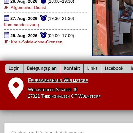
26. Aug. 2026
(18:00–19:30)
JF: Allgemeiner Dienst
27. Aug. 2026
(19:30–21:30)
Kommandositzung
29. Aug. 2026
(09:00–17:00)
JF: Kreis-Spiele-ohne-Grenzen
Navigation
Login
Belegungsplan
Kontakt
Links
facebook
I
überspringen
Feuerwehrhaus Wulmstorf
Wulmstorfer Straße 35
27321 Thedinghausen OT Wulmstorf
Cookie- und Datenschutzhinweise