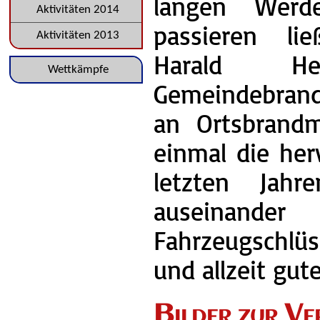
langen Werde
Aktivitäten 2014
passieren li
Aktivitäten 2013
Harald He
Navigation
Wettkämpfe
Gemeindebrand
überspringen
an Ortsbrandm
einmal die her
letzten Jahr
auseinande
Fahrzeugschlüs
und allzeit gut
Bilder zur Ve