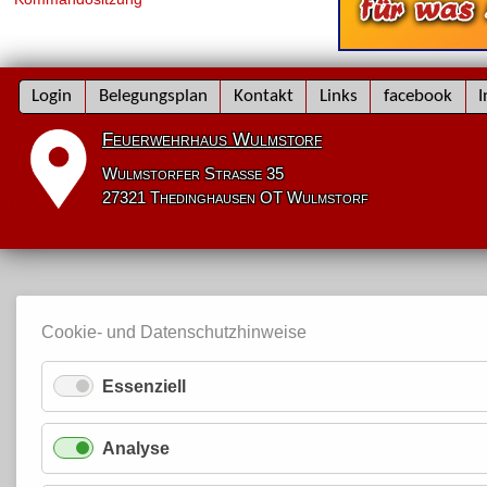
Navigation
Login
Belegungsplan
Kontakt
Links
facebook
I
überspringen
Feuerwehrhaus Wulmstorf
Wulmstorfer Straße 35
27321 Thedinghausen OT Wulmstorf
Cookie- und Datenschutzhinweise
Essenziell
Analyse