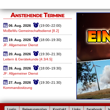
Anstehende Termine
06. Aug. 2026
(19:00–22:00)
MoBeWu Gemeinschaftsdienst [8.2]
19. Aug. 2026
(18:00–19:30)
JF: Allgemeiner Dienst
20. Aug. 2026
(19:30–21:30)
Leitern & Gerätekunde [4.3/4.5]
26. Aug. 2026
(18:00–19:30)
JF: Allgemeiner Dienst
27. Aug. 2026
(19:30–21:30)
Kommandositzung
Navigation
Login
Belegungsplan
Kontakt
Links
facebook
I