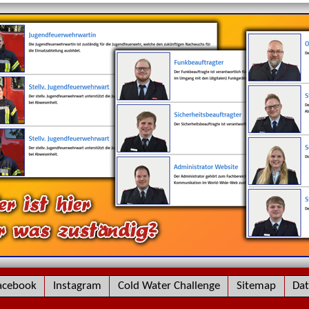
acebook
Instagram
Cold Water Challenge
Sitemap
Dat