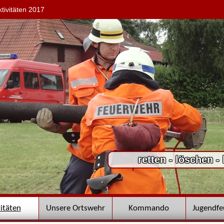
ktivitäten 2017
retten - löschen -
vitäten
Unsere Ortswehr
Kommando
Jugendf