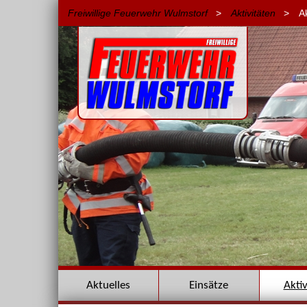
Freiwillige Feuerwehr Wulmstorf
>
Aktivitäten
>
A
Navigation
Aktuelles
Einsätze
Akti