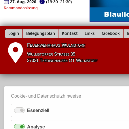
27. Aug. 2026
(19:30–21:30)
Kommandositzung
Navigation
Login
Belegungsplan
Kontakt
Links
facebook
I
überspringen
Feuerwehrhaus Wulmstorf
Wulmstorfer Straße 35
27321 Thedinghausen OT Wulmstorf
Cookie- und Datenschutzhinweise
Essenziell
Analyse