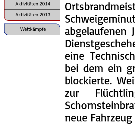
Ortsbrandme
Aktivitäten 2014
Schweigeminu
Aktivitäten 2013
abgelaufenen J
Navigation
Wettkämpfe
Dienstgesche
überspringen
eine Technisc
bei dem ein g
blockierte. We
zur Flüchtl
Schornsteinbr
neue Fahrzeug 