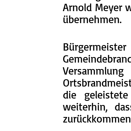
Arnold Meyer w
übernehmen.
Bürgermei
Gemeindebra
Versammlung
Ortsbrandmeis
die geleiste
weiterhin, da
zurückkommen